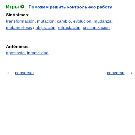
Игры ⚽
Поможем решить контрольную работу
Sinónimos
:
transformación
,
mutación
,
cambio
,
evolución
,
mudanza
,
metamorfosis
/
abjuración
,
retractación
,
cristianización
Antónimos
:
apostasía
,
inmovilidad
conversar
converso