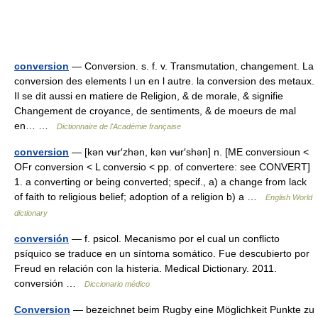
conversion
— Conversion. s. f. v. Transmutation, changement. La
conversion des elements l un en l autre. la conversion des metaux.
Il se dit aussi en matiere de Religion, & de morale, & signifie
Changement de croyance, de sentiments, & de moeurs de mal
en… …
Dictionnaire de l'Académie française
conversion
— [kən vʉr′zhən, kən vʉr′shən] n. [ME conversioun <
OFr conversion < L conversio < pp. of convertere: see CONVERT]
1. a converting or being converted; specif., a) a change from lack
of faith to religious belief; adoption of a religion b) a …
English World
dictionary
conversión
— f. psicol. Mecanismo por el cual un conflicto
psíquico se traduce en un síntoma somático. Fue descubierto por
Freud en relación con la histeria. Medical Dictionary. 2011.
conversión …
Diccionario médico
Conversion
— bezeichnet beim Rugby eine Möglichkeit Punkte zu